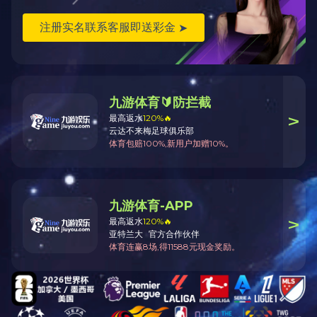
5.自动完成卡片自动送纸，连续送纸，包边，耳朵
折叠，成型折叠。
6.光电系统，采用自动盖盒功能。
7.使用运动控制器。伺服驱动系统。用于检测和执
行系统的光电跟踪系统。触摸屏人机界面，用于自动化
整个纸箱形成过程。
8.自动化系统采用PLC控制，触摸屏人机界面，参
数设置和故障显示，操作简便。拓邦米兰体育(中国)采
用气动和双伺服控制，输入盒和模具尺寸，计算机自动
调整和存储模具。可以创建的盒子尺寸从50MM到
500MM，不仅可以节省人员资源，而且在分配生产区
域方面也起着重要作用。
全自动米兰体育(中国)的优点介绍
上一条新闻：
米兰体育(中国)的发展前景好吗？
下一条新闻：