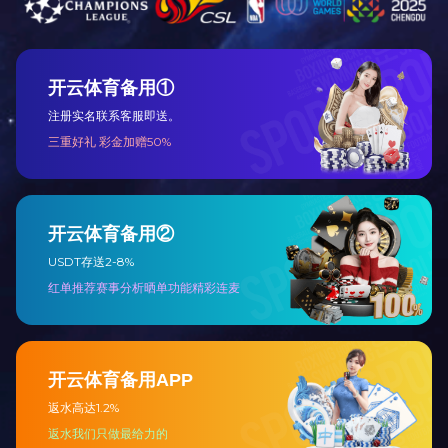
冷镦成型机
米兰体育(中国)
联系人：黄经理
联系人； 周经理
18857727917
13777785617
地址：浙江省温州市洞头
地址： 温州市洞头区瓯江
区北岙街道溢香路82号
口新区起步区标准厂房7栋
电话：0577--86389278
3楼东
传真：0577--86389268
电话：0577--86389278
传真：0577--86389268