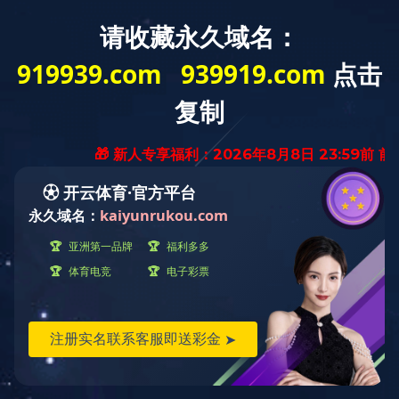
Tel / 0577--86389278
行业资讯
当前位置：
首页
>
行业资讯
米兰体育(中国)的产品优势
发布日期：[2020-11-16] 点击率：
每种米兰体育(中国)在工艺上都有很大的区别，但
是它们也有相同的功能，例如折耳、折边、折入压泡
等。纸盒成型主要用于包装机械行业，是纸盒制造不可
少的设备。当前，市场上主要有热熔胶和非热熔胶的胶
机米兰体育(中国)。