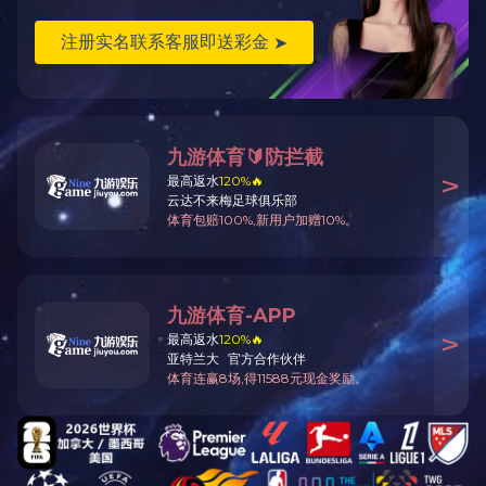
米兰体育(中国)无热熔胶机的设计研究
上一条新闻：
热熔胶机米兰体育(中国)具有的特点
下一条新闻：
冷镦成型机
米兰体育(中国)
联系人：黄经理
联系人； 周经理
18857727917
13777785617
地址：浙江省温州市洞头
地址： 温州市洞头区瓯江
区北岙街道溢香路82号
口新区起步区标准厂房7栋
电话：0577--86389278
3楼东
传真：0577--86389268
电话：0577--86389278