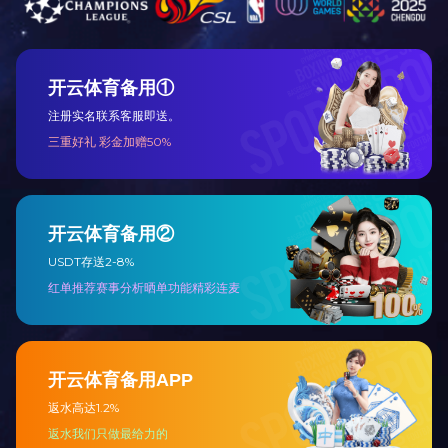
传真：0577--86389268
给我们留言